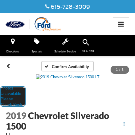
615-728-3009
SEARCH
Directions
Specials
Schedule Service
Confirm Availability
1
/
1
2019
Chevrolet Silverado
1500
LT