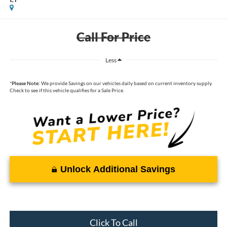
Call For Price
Less
*
Please Note:
We provide Savings on our vehicles daily based on current inventory supply.
Check to see if this vehicle qualifies for a Sale Price.
Unlock Additional Savings
Click To Call