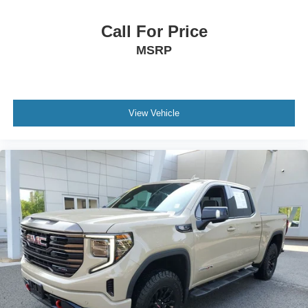
and Powertrain Grade Braking (STD)
HILL DESCENT CONTROL
Call For Price
DIFFERENTIAL HEAVY-DUTY LOCKING REAR
MSRP
LEATHER PACKAGE Crew Cab models include
(SNR) Up-level Rear Seat with Storage Package.)
SKID PLATES
SEAT ADJUSTER DRIVER 10-WAY POWER
View Vehicle
INCLUDING LUMBAR
ALL-STAR EDITION includes (PCL) Convenience
Package (G80) locking rear differential and (Z82)
Trailering Package
STEERING COLUMN LOCK CONTROL
ELECTRICAL
GVWR 7100 LBS. (3221 KG)
POWER OUTLET BED MOUNTED 120-VOLT (400
watts shared with (KI4) instrument panel mounted
power outlet)
WINDOW POWER REAR SLIDING with rear defogger