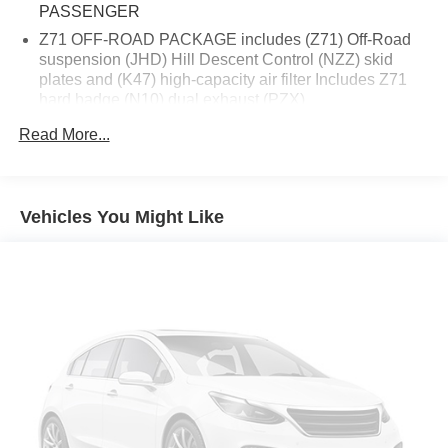
PASSENGER
Z71 OFF-ROAD PACKAGE includes (Z71) Off-Road suspension (JHD) Hill Descent Control (NZZ) skid plates and (K47) high-capacity air filter Includes Z71 hard badge (N10) dual exhaust (PZX) 18"""""""""""""""""""""""""""""""""""""""""""""""""""""""""""""""""""""""""""""""""""""""""""""""""""""""""""""""""""""""""""""""""""""""""""""""""""""""""""""""""""""""""""""""""""""""""""""""""""""""""""""""""""""""""""""""""""""""""""""""""""""""""""""""""""""""""""""""""""""""""""""""""""""""""""""""""""""""""""""""""""""""""""""""""""""""""""""""""""""""""""""""""""""""""""""""""""""""""""""""""""""""""""""""""""""""""""""""""""""""""""""""""""""""""""""""""""""""""""""""""""""""""""""""""""""""""""""""""""""""""""""""""""""""""""""""""""""""""""""""""""""""""""""""""""""""""""""""""""""""""""""""""""""""""""""""""""""""""""""""""""""""""""""""""""""""""""""""""""""""""""""""""""""""""""""""""""""""""""""""""""""""""""""""""""""""""""""""""""""""""""""""""""""""""""""""""""""""""""""""""""""""""""""""""""""""""""""""""""""""""""""""""""""""""""""""""""""""""""""""""""""""""""""""""""""""""""""""""""""""""""""""""""""""""""""""""""""""""""""""""""""""""""""""""""""""""""""""""""""""""""""""""""""""""""""""""""""""""""""""""""""""""""""""""""""""""""""""""""""""""""""""""""""""""""""""""""""""""""""""""""""""""""""""""""""""""""""""""""""""""""""""""""""""""""""""""""""""""""""""""""""""""""""""""""""""""""""""""""""""""""""""""""""""""""""""""""""""""""""""""""""""""""""""""""""""""""""""""""""""""""""""""""""""""""""""""""""""""""""""""""""""""""""""""""""""""""""""""""""""""""""""""""""""""""""""""""""""""""""""""""""""""""""""""""""""""""""""""""""""""""""""""""""""""""""""""""""""""""""""""""""""""""""""""""""""""""""""""""""""""""""""""""""""""""""""""""""""""""""""""""""""""""""""""""""""""""""""""""""""""""""""""""""""""""""""""""""""""""""""""""""""""""""""""""""""""""""""""""""""""""""""""""""""""""""""""""""""""""""""""""""""""""""""""""""""""""""""""""""""""""""""""""""""""""""""""""""""""""""""""""""""""""""""""""""""""""""""""""""""""""""""""""""""""""""""""""""""""""""""""""""""""""""""""""""""""""""""""""""""""""""""""""""""""""""""""""""""""""""""""""""""""""""""""""""""""""""""""""""""""""""""""""""""""""""""""""""""""""""""""""""""""""""""""""""""""""""""""""""""""""""""""""""""""""""""""""""""""""""""""""""""""""""""""""""""""""""""""""""""""""""""""""""""""""""""""""""""""""""""""""""""""""""""""""""""""""""""""""""""""""""""""""""""""""""""""""""""""""""""""""""""""""""""""""""""""""""""""""""""""""""""""""""""""""""""""""""""""""""""""""""""""""""""""""""""""""""""""""""""""""""""""""""""""""""""""""""""""""""""""""""""""""""""""""""""""""""""""""""""""""""""""""""""""""""""""""""""""""""""""""""""""""""""""""""""""""""""""""""""""""""""""""""""""""""""""""""""""""""""""""""""""""""""""""""""""""""""""""""""""""""""""""""""""""""""""""""""""""""""""""""""""""""""""""""""""""""""""""""""""""""""""""""""""""""""""""""""""""""""""""""""""""""""""""""""""""""""""""""""""""""""""""""""""""""""""""""""""""""""""""""""""""""""""""""""""""""""""""""""""""""""""""""""""""""""""""""""""""""""""""""""""""""""""""""""""""""""""""""""""""""""""""""""""""""""""""""""""""""""""""""""""""""""""""""""""""""""""""""""""""""""""""""""""""""""""""""""""""""""""""""""""""""""""""""""""""""""""""""""""""""""""""""""""""""""""""""""""""""""""""""""""""""""""""""""""""""""""""""""""""""""""""""""""""""""""""""""""""""""""""""""""""""""""""""""""""""""""""""""""""""""""""""""""""""""""""""""""""""""""""""""""""""""""""""""""""""""""""""""""""""""""""""""""""""""""""""""""""""""""""""""""""""""""""""""""""""""""""""""""""""""""""""""""""""""""""""""""""""""""""""""""""""""""""""""""""""""""""""""""""""""""""""""""""""""""""""""""""""""""""""""""""""""""""""""""""""""""""""""""""""""""""""""""""""""""""""""""""""""""""""""""""""""""""""""""""""""""""""""""""""""""""""""""""""""""""""""""""""""""""""""""""""""""""""""""""""""""""""""""""""""""""""""""""""""""""""""""""""""""""""""""""""""""""""""""""""""""""""""""""""""""""""""""""""""""""""""""""""""""""""""""""""""""""""""""""""""""""""""""""""""""""""""""""""""""""""""""""""""""""""""""""""""""""""""""""""""""""""""""""""""""""""""""""""""""""""""""""""""""""""""""""""""""""""""""""""""""""""""""""""""""""""""""""""""""""""""""""""""""""""""""""""""""""""""""""""""""""""""""""""""""""""""""""""""""""""""""""""""""""""""""""""""""""""""""""""""""""""""""""""""""""""""""""""""""""""""""""""""""""""""""""""""""""""""""""""""""""""""""""""""""""""""""""""""""""""""""""""""""""""""""""""""""""""""""""""""""""""""""""""""""""""""""""""""""""""""""""""""""""""""""""""""""""""""""""""""""""""""""""""""""""""""""""""""""""""""""""""""""""""""""""""""""""""""""""""""""""""""""""""""""""""""""""""""""""""""""""""""""""""""""""""""""""""""""""""""""""""""""""""""""""""""""""""""""""""""""""""""""""""""""""""""""""""""""""""""""""""""""""""""""""""""""""""""""""""""""""""""""""""""""""""""""""""""""""""""""""""""""""""""""""""""""""""""""""""""""""""""""""""""""""""""""""""""""""""""""""""""""""""""""""""""""""""""""""""""""""""""""""""""""""""""""""""""""""""""""""""""""""""""""""""""""""""""""""""""""""""""""""""""""""""""""""""""""""""""""""""""""""""""""""""""""""""""""""""""""""""""""""""""""""""""""""""""""""""""""""""""""""""""""""""""""""""""""""""""""""""""""""""""""""""""""""""""""""""""""""""""""""""""""""""""""""""""""""""""""""""""""""""""""""""""""""""""""""""""""""""""""""""""""""""""""""""""""""""""""""""""""""""""""""""""""""""""""""""""""""""""""""""""""""""""""""""""""""""""""""""""""""""""""""""""""""""""""""""""""""""""""""""""""""""""""""""""""""""""""""""""""""""""""""""""""""""""""""""""""""""""""""""""""""""""""""""""""""""""""""""""""""""""""""""""""""""""""""""""""""""""""""""""""""""""""""""""""""""""""""""""""""""""""""""""""""""""""""""""""""""""""""""""""""""""""""""""""""""""""""""""""""""""""""""""""""""""""""""""""""""""""""""""""""""""""""""""""""""""""""""""""""""""""""""""""""""""""""""""""""""""""""""""""""""""""""""""""""""""""""""""""""""""""""""""""""""""""""""""""""""""""""""""""""""""""""""""""""""""""""""""""""""""""""""""""""""""""""""""""""""""""""""""""""""""""""""""""""""""""""""""""""""""""""""""""""""""""""""""""""""""""""""""""""""""""""""""""""""""""""""""""""""""""""""""""""""""""""""""""""""""""""""""""""""""""""""""""""""""""""""""""""""""""""""""""""""""""""""""""""""""""""""""""""""""""""""""""""""""""""""""""""""""""""""""""""""""""""""""""""""""""""""""""""""""""""""""""""""""""""""""""""""""""""""""""""""""""""""""""""""""""""""""""""""""""""""""""""""""""""""""""""""""""""""""""""""""""""""""""""""""""""""""""""""""""""""""""""""""""""""""""""""""""""""""""""""""""""""""""""""""""""""""""""""""""""""""""""""""""""""""""""""""""""""""""""""""""""""""""""""""""""""""""""""""""""""""""""""""""""""""""""""""""""""""""""""""""""""""""""""""""""""""""""""""""""""""""""""""""""""""""""""""""""""""""""""""""""""""""""""""""""""""""""""""""""""""""""""""""""""""""""""""""""""""""""""""""""""""""""""""""""""""""""""""""""""""""""""""""""""""""""""""""""""""""""""""""""""""""""""""""""""""""""""""""""""""""""""""""""""""""""""""""""""""""""""""""""""""""""""""""""""""""""""""""""""""""""""""""""""""""""""""""""""""""""""""""""""""""""""""""""""""""""""""""""""""""""""""""""""""""""""""""""""""""""""""""""""""""""""""""""""""""""""""""""""""""""""""""""""""""""""""""""""""""""""""""""""""""""""""""""""""""""""""""""""""""""""""""""""""""""""""""""""""""""""""""""""""""""""""""""""""""""""""""""""""""""""""""""""""""""""""""""""""""""""""""""""""""""""""""""""""""""""""""""""""""""""""""""""""""""""""""""""""""""""""""""""""""""""""""""""""""""""""""""""""""""""""""""""""""""""""""""""""""""""""""""""""""""""""""""""""""""""""""""""""""""""""""""""""""""""""""""""""""""""""""""""""""""""""""""""""""""""""""""""""""""""""""""""""""""""""""""""""""""""""""""""""""""""""""""""""""""""""""""""""""""""""""""""""""""""""""""""""""""""""""""""""""""""""""""""""""""""""""""""""""""""""""""""""""""""""""""""""""""""""""""""""""""""""""""""""""""""""""""""""""""""""""""""""""""""""""""""""""""""""""""""""""""""""""""""""""""""""""""""""""""""""""""""""""""""""""""""""""""""""""""""""""""""""""""""""""""""""""""""""""""""""""""""""""""""""""""""""""""""""""""""""""""""""""""""""""""""""""""""""""""""""""""""""""""""""""""""""""""""""""""""""""""""""""""""""""""""""""""""""""""""""""""""""""""""""""""""""""""""""""""""""""""""""""""""""""""""""""""""""""""""""""""""""""""""""""""""""""""""""""""""""""""""""""""""""""""""""""""""""""""""""""""""""""""""""""""""""""""""""""""""""""""""""""""""""""""""""""""""""""""""""""""""""""""""""""""""""""""""""""""""""""""""""""""""""""""""""""""""""""""""""""""""""""""""""""""""""""""""""""""""""""""""""""""""""""""""""""""""""""""""""""""""""""""""""""""""""""""""""""""""""""""""""""""""""""""""""""""""""""""""""""""""""""""""""""""""""""""""""""""""""""""""""""""""""""""""""""""""""""""""""""""""""""""""""""""""""""""""""""""""""""""""""""""""""""""""""""""""""""""""""""""""""""""""""""""""""""""""""""""""""""""""""""""""""""""""""""""""""""""""""""""""""""""""""""""""""""""""""""""""""""""""""""""""""""""""""""""""""""""""""""""""""""""""""""""""""""""""""""""""""""""""""""""""""""""""""""""""""""""""""""""""""""""""""""""""""""""""""""""""""""""""""""""""""""""""""""""""""""""""""""""""""""""""""""""""""""""""""""""""""""""""""""""""""""""""""""""""""""""""""""""""""""""""""""""""""""""""""""""""""""""""""""""""""""""""""""""""""""""""""""""""""""""""""""""""""""""""""""""""""""""""""""""""""""""""""""""""""""""""""""""""""""""""""""""""""""""""""""""""""""""""""""""""""""""""""""""""""""""""""""""""""""""""""""""""""""""""""""""""""""""""""""""""""""""""""""""""""""""""""""""""""""""""""""""""""""""""""""""""""""""""""""""""""""""""""""""""""""""""""""""""""""""""""""""""""""""""""""""""""""""""""""""""""""""""
Read More...
bright silver painted wheels (XCK) 265/65R18 all-
terrain blackwall tires (G80) locking differential and
(NQH) 2-speed transfer case.
REAR AXLE 3.23 RATIO
Vehicles You Might Like
REMOTE VEHICLE STARTER SYSTEM
AIR CONDITIONING DUAL-ZONE AUTOMATIC
CLIMATE CONTROL
LANE CHANGE ALERT WITH SIDE BLIND ZONE
ALERT
TRAILERING PACKAGE includes trailer hitch 7-pin
and 4-pin connectors and (CTT) Hitch Guidance
SEAT UP-LEVEL REAR WITH STORAGE PACKAGE
60/40 folding bench for Crew Cab models includes full-
length bench seat seatback storage on left and right