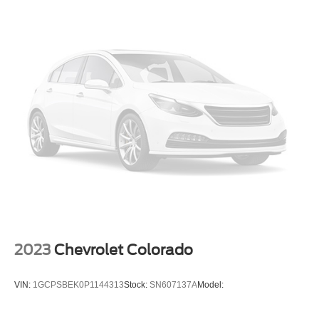
LPO ALL-WEATHER FLOOR LINERS 1ST AND 2ND
ROWS (includes Z71 logo)
COOLING EXTERNAL ENGINE OIL COOLER
LED CARGO AREA LIGHTING located in pickup bed
activated with switch on center switch bank or key fob
REAR CROSS TRAFFIC ALERT
SAFETY PACKAGE includes (UD5) Front and Rear
Park Assist (UKC) Lane Change Alert with Side Blind
Zone Alert and (UFG) Rear Cross Traffic Alert (Includes
Perimeter Lighting.
STEERING COLUMN MANUAL TILT AND
TELESCOPING
THEFT-DETERRENT SYSTEM UNAUTHORIZED
ENTRY
2023
Chevrolet Colorado
STEERING WHEEL HEATED
CONVENIENCE PACKAGE includes (CJ2) dual-zone
VIN:
1GCPSBEK0P1144313
Stock:
SN607137A
Model:
automatic climate control (A2X) 10-way power driver
seat including power lumbar (KA1) heated driver and
passenger seats (KI3) heated steering wheel (N37)