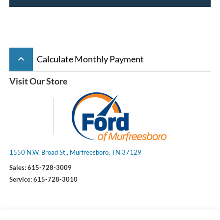
keyboard_arrow_up
Calculate Monthly Payment
Visit Our Store
1550 N.W. Broad St., Murfreesboro, TN 37129
Sales:
615-728-3009
Service:
615-728-3010