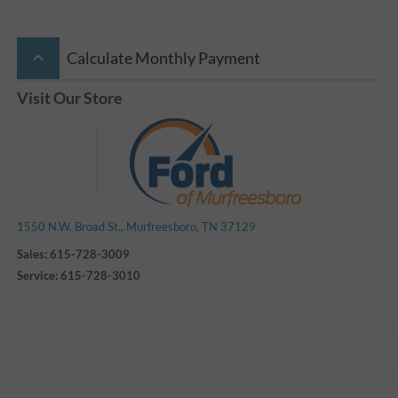
keyboard_arrow_up
Calculate Monthly Payment
Visit Our Store
1550 N.W. Broad St., Murfreesboro, TN 37129
Sales:
615-728-3009
Service:
615-728-3010