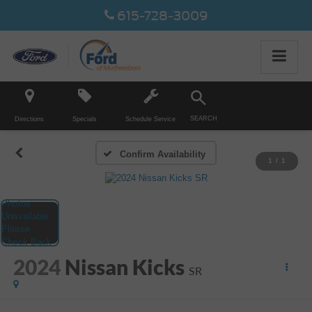
615-728-3009
SEARCH
Directions
Specials
Schedule Service
Confirm Availability
1
/
1
2024
Nissan Kicks
SR