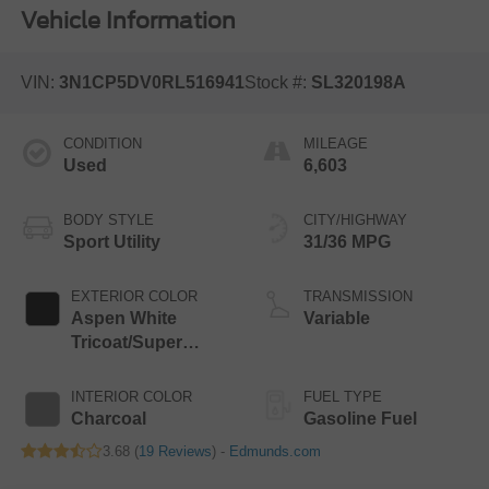
Vehicle Information
VIN:
3N1CP5DV0RL516941
Stock #:
SL320198A
CONDITION
MILEAGE
Used
6,603
BODY STYLE
CITY/HIGHWAY
Sport Utility
31/36 MPG
EXTERIOR COLOR
TRANSMISSION
Aspen White
Variable
Tricoat/Super
Black
INTERIOR COLOR
FUEL TYPE
Charcoal
Gasoline Fuel
3.68 (
19 Reviews
) -
Edmunds.com