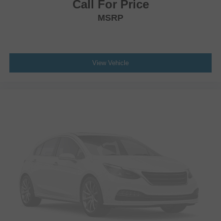
Call For Price
Leather Steering Wheel
MSRP
Keyless Entry
Power Door Locks
Keyless Start
View Vehicle
Keyless Entry
Power Door Locks
Remote Trunk Release
Cruise Control
Adaptive Cruise Control
Climate Control
A/C
Cloth Seats
Driver Vanity Mirror
Passenger Vanity Mirror
Driver Illuminated Vanity Mirror
Passenger Illuminated Visor Mirror