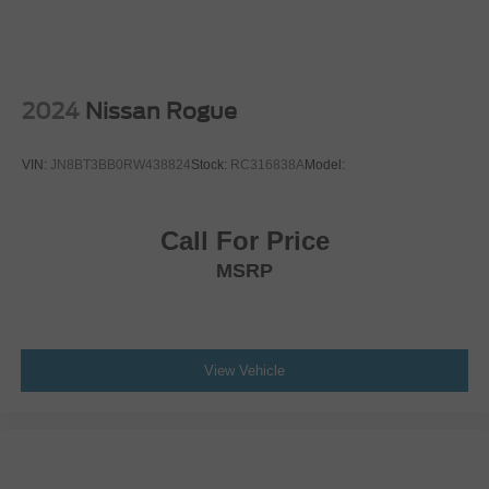
Remote Engine Start
Keyless Start
Remote Engine Start
2024
Nissan Rogue
Power Windows
Power Door Locks
VIN:
JN8BT3BB0RW438824
Stock:
RC316838A
Model:
Trip Computer
Immobilizer
Call For Price
Traction Control
MSRP
Stability Control
Traction Control
Front Side Air Bag
Rear Parking Aid
View Vehicle
Blind Spot Monitor
Lane Departure Warning
Front Collision Mitigation
Rear Collision Mitigation