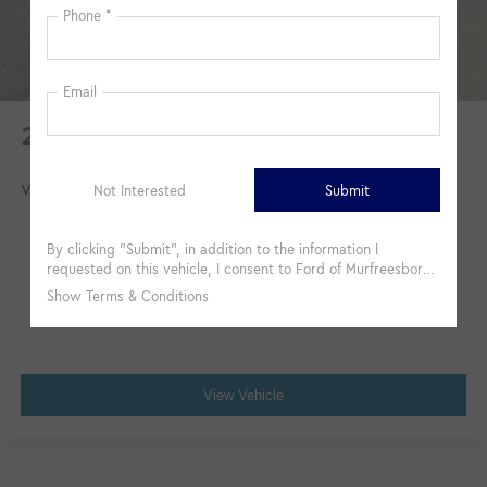
Brake Actuated Limited Slip Differential
Aluminum Wheels
Tires - Front Performance
Tires - Rear Performance
2024
GMC Yukon
Temporary Spare Tire
Heated Mirrors
VIN:
1GKS2EKL5RR150254
Stock:
102703M
Model:
Power Mirror(s)
Integrated Turn Signal Mirrors
$78,000
Rear Defrost
MSRP
Intermittent Wipers
Variable Speed Intermittent Wipers
Power Door Locks
Automatic Highbeams
View Vehicle
Daytime Running Lights
Automatic Headlights
LED Headlights