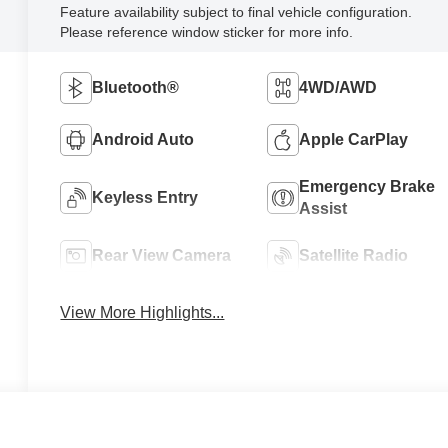
Feature availability subject to final vehicle configuration.
Please reference window sticker for more info.
Bluetooth®
4WD/AWD
Android Auto
Apple CarPlay
Emergency Brake
Keyless Entry
Assist
Rear View Camera
Satellite Radio
View More Highlights...