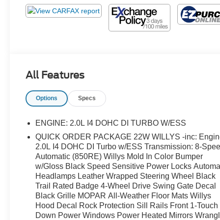
All Features
Options
Specs
ENGINE: 2.0L I4 DOHC DI TURBO W/ESS
QUICK ORDER PACKAGE 22W WILLYS -inc: Engin
2.0L I4 DOHC DI Turbo w/ESS Transmission: 8-Spe
Automatic (850RE) Willys Mold In Color Bumper
w/Gloss Black Speed Sensitive Power Locks Automa
Headlamps Leather Wrapped Steering Wheel Black
Trail Rated Badge 4-Wheel Drive Swing Gate Decal
Black Grille MOPAR All-Weather Floor Mats Willys
Hood Decal Rock Protection Sill Rails Front 1-Touch
Down Power Windows Power Heated Mirrors Wrangl