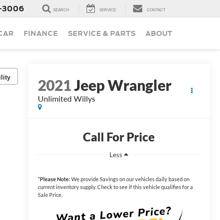
-3006
SEARCH
SERVICE
CONTACT
 CAR
FINANCE
SERVICE & PARTS
ABOUT
lity
2021
Jeep Wrangler
Unlimited Willys
Call For Price
Less
*
Please Note:
We provide Savings on our vehicles daily based on
current inventory supply. Check to see if this vehicle qualifies for a
Sale Price.