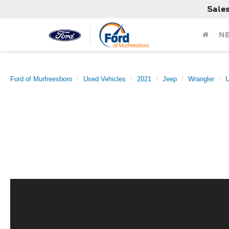
Sale
N
Ford of Murfreesboro
Used Vehicles
2021
Jeep
Wrangler
U