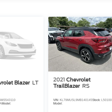
2021
Chevrolet
rolet Blazer
LT
TrailBlazer
RS
MS543110
VIN:
KL79MUSL9MB140145
Stock:
L50100
A
Model:
Model: