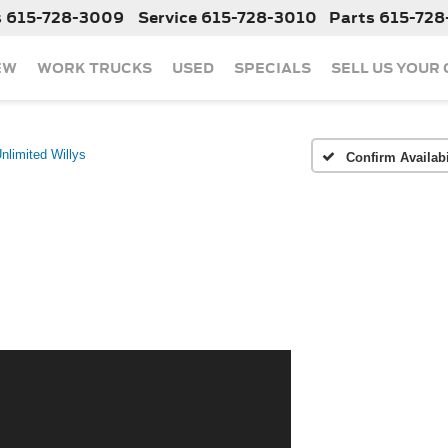
s
615-728-3009
Service
615-728-3010
Parts
615-728
EW
WORK TRUCKS
USED
SPECIALS
SELL US YOUR
nlimited Willys
Confirm Availabi