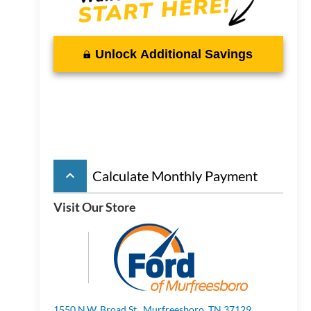
Unlock Additional Savings
keyboard_arrow_up
Calculate Monthly Payment
Visit Our Store
1550 N.W. Broad St., Murfreesboro, TN 37129