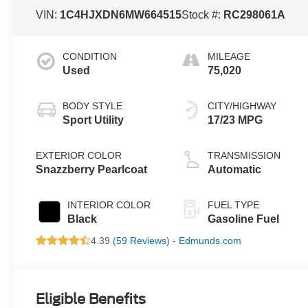
VIN:
1C4HJXDN6MW664515
Stock #:
RC298061A
CONDITION
MILEAGE
Used
75,020
BODY STYLE
CITY/HIGHWAY
Sport Utility
17/23 MPG
EXTERIOR COLOR
TRANSMISSION
Snazzberry Pearlcoat
Automatic
INTERIOR COLOR
FUEL TYPE
Black
Gasoline Fuel
4.39 (
59 Reviews
) -
Edmunds.com
Eligible Benefits