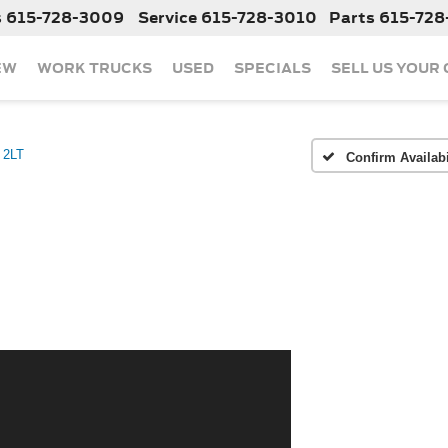
s
615-728-3009
Service
615-728-3010
Parts
615-728
EW
WORK TRUCKS
USED
SPECIALS
SELL US YOUR
2LT
Confirm Availabi