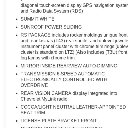
diagonal touch-screen display GPS navigation syste
and Radio Data System (RDS)
SUMMIT WHITE
SUNROOF POWER SLIDING
RS PACKAGE includes rocker moldings unique front
and rear fascias (T43) rear spoiler and uplevel jewel
instrument panel cluster with chrome trim rings (uplev
cluster is standard on LTZ) (Also includes (T3U) front
fog lamps with chrome trim.
MIRROR INSIDE REARVIEW AUTO-DIMMING
TRANSMISSION 6-SPEED AUTOMATIC
ELECTRONICALLY CONTROLLED WITH
OVERDRIVE
REAR VISION CAMERA display integrated into
Chevrolet MyLink radio
COCOA/LIGHT NEUTRAL LEATHER-APPOINTED
SEAT TRIM
LICENSE PLATE BRACKET FRONT