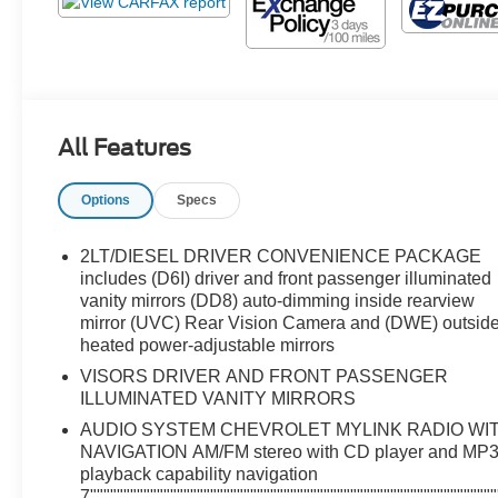
All Features
Options
Specs
2LT/DIESEL DRIVER CONVENIENCE PACKAGE
includes (D6I) driver and front passenger illuminated
vanity mirrors (DD8) auto-dimming inside rearview
mirror (UVC) Rear Vision Camera and (DWE) outsid
heated power-adjustable mirrors
VISORS DRIVER AND FRONT PASSENGER
ILLUMINATED VANITY MIRRORS
AUDIO SYSTEM CHEVROLET MYLINK RADIO WITH NAVIGATION AM/FM stereo with CD player and MP3 playback capability navigation 7"""""""""""""""""""""""""""""""""""""""""""""""""""""""""""""""""""""""""""""""""""""""""""""""""""""""""""""""""""""""""""""""""""""""""""""""""""""""""""""""""""""""""""""""""""""""""""""""""""""""""""""""""""""""""""""""""""""""""""""""""""""""""""""""""""""""""""""""""""""""""""""""""""""""""""""""""""""""""""""""""""""""""""""""""""""""""""""""""""""""""""""""""""""""""""""""""""""""""""""""""""""""""""""""""""""""""""""""""""""""""""""""""""""""""""""""""""""""""""""""""""""""""""""""""""""""""""""""""""""""""""""""""""""""""""""""""""""""""""""""""""""""""""""""""""""""""""""""""""""""""""""""""""""""""""""""""""""""""""""""""""""""""""""""""""""""""""""""""""""""""""""""""""""""""""""""""""""""""""""""""""""""""""""""""""""""""""""""""""""""""""""""""""""""""""""""""""""""""""""""""""""""""""""""""""""""""""""""""""""""""""""""""""""""""""""""""""""""""""""""""""""""""""""""""""""""""""""""""""""""""""""""""""""""""""""""""""""""""""""""""""""""""""""""""""""""""""""""""""""""""""""""""""""""""""""""""""""""""""""""""""""""""""""""""""""""""""""""""""""""""""""""""""""""""""""""""""""""""""""""""""""""""""""""""""""""""""""""""""""""""""""""""""""""""""""""""""""""""""""""""""""""""""""""""""""""""""""""""""""""""""""""""""""""""""""""""""""""""""""""""""""""""""""""""""""""""""""""""""""""""""""""""""""""""""""""""""""""""""""""""""""""""""""""""""""""""""""""""""""""""""""""""""""""""""""""""""""""""""""""""""""""""""""""""""""""""""""""""""""""""""""""""""""""""""""""""""""""""""""""""""""""""""""""""""""""""""""""""""""""""""""""""""""""""""""""""""""""""""""""""""""""""""""""""""""""""""""""""""""""""""""""""""""""""""""""""""""""""""""""""""""""""""""""""""""""""""""""""""""""""""""""""""""""""""""""""""""""""""""""""""""""""""""""""""""""""""""""""""""""""""""""""""""""""""""""""""""""""""""""""""""""""""""""""""""""""""""""""""""""""""""""""""""""""""""""""""""""""""""""""""""""""""""""""""""""""""""""""""""""""""""""""""""""""""""""""""""""""""""""""""""""""""""""""""""""""""""""""""""""""""""""""""""""""""""""""""""""""""""""""""""""""""""""""""""""""""""""""""""""""""""""""""""""""""""""""""""""""""""""""""""""""""""""""""""""""""""""""""""""""""""""""""""""""""""""""""""""""""""""""""""""""""""""""""""""""""""""""""""""""""""""""""""""""""""""""""""""""""""""""""""""""""""""""""""""""""""""""""""""""""""""""""""""""""""""""""""""""""""""""""""""""""""""""""""""""""""""""""""""""""""""""""""""""""""""""""""""""""""""""""""""""""""""""""""""""""""""""""""""""""""""""""""""""""""""""""""""""""""""""""""""""""""""""""""""""""""""""""""""""""""""""""""""""""""""""""""""""""""""""""""""""""""""""""""""""""""""""""""""""""""""""""""""""""""""""""""""""""""""""""""""""""""""""""""""""""""""""""""""""""""""""""""""""""""""""""""""""""""""""""""""""""""""""""""""""""""""""""""""""""""""""""""""""""""""""""""""""""""""""""""""""""""""""""""""""""""""""""""""""""""""""""""""""""""""""""""""""""""""""""""""""""""""""""""""""""""""""""""""""""""""""""""""""""""""""""""""""""""""""""""""""""""""""""""""""""""""""""""""""""""""""""""""""""""""""""""""""""""""""""""""""""""""""""""""""""""""""""""""""""""""""""""""""""""""""""""""""""""""""""""""""""""""""""""""""""""""""""""""""""""""""""""""""""""""""""""""""""""""""""""""""""""""""""""""""""""""""""""""""""""""""""""""""""""""""""""""""""""""""""""""""""""""""""""""""""""""""""""""""""""""""""""""""""""""""""""""""""""""""""""""""""""""""""""""""""""""""""""""""""""""""""""""""""""""""""""""""""""""""""""""""""""""""""""""""""""""""""""""""""""""""""""""""""""""""""""""""""""""""""""""""""""""""""""""""""""""""""""""""""""""""""""""""""""""""""""""""""""""""""""""""""""""""""""""""""""""""""""""""""""""""""""""""""""""""""""""""""""""""""""""""""""""""""""""""""""""""""""""""""""""""""""""""""""""""""""""""""""""""""""""""""""""""""""""""""""""""""""""""""""""""""""""""""""""""""""""""""""""""""""""""""""""""""""""""""""""""""""""""""""""""""""""""""""""""""""""""""""""""""""""""""""""""""""""""""""""""""""""""""""""""""""""""""""""""""""""""""""""""""""""""""""""""""""""""""""""""""""""""""""""""""""""""""""""""""""""""""""""""""""""""""""""""""""""""""""""""""""""""""""""""""""""""""""""""""""""""""""""""""""""""""""""""""""""""""""""""""""""""""""""""""""""""""""""""""""""""""""""""""""""""""""""""""""""""""""""""""""""""""""""""""""""""""""""""""""""""""""""""""""""""""""""""""""""""""""""""""""""""""""""""""""""""""""""""""""""""""""""""""""""""""""""""""""""""""""""""""""""""""""""""""""""""""""""""""""""""""""""""""""""""""""""""""""""""""""""""""""""""""""""""""""""""""""""""""""""""""""""""""""""""""""""""""""""""""""""""""""""""""""""""""""""""""""""""""""""""""""""""""""""""""""""""""""""""""""""""""""""""""""""""""""""""""""""""""""""""""""""""""""""""""""""""""""""""""""""""""""""""""""""""""""""""""""""""""""""""""""""""""""""""""""""""""""""""""""""""""""""""""""""""""""""""""""""""""""""""""""""""""""""""""""""""""""""""""""""""""""""""""""""""""""""""""""""""""""""""""""""""""""""""""""""""""""""""""""""""""""""""""""""""""""""""""""""""""""""""""""""""""""""""""""""""""""""""""""""""""""""""""""""""""""""""""""""""""""""""""""""""""""""""""""""""""""""""""""""""""""""""""""""""""""""""""""""""""""""""""""""""""""""""""""""""""""""""""""""""""""""""""""""""""""""""""""""""""""""""""""""""""""""""""""""""""""""""""""""""""""""""""""""""""""""""""""""""""""""""""""""""""""""""""""""""""""""""""""""""""""""""""""""""""""""""""""""""""""""""""""""""""""""""""""""""""""""""""""""""""""""""""""""""""""""""""""""""""""""""""""""""""""""""""""""""""""""""""""""""""""""""""""""""""""""""""""""""""""""""""""""""""""""""""""""""""""""""""""""""""""""""""""""""""""""""""""""""""""""""""""""""""""""""""""""""""""""""""""""""""""""""""""""""""""""""""""""""""""""""""""""""""""""""""""""""""""""""""""""""""""""""""""""""""""""""""""""""""""""""""""""""""""""""""""""""""""""""""""""""""""""""""""""""""""""""""""""""""""""""""""""""""""""""""""""""""""""""""""""""""""""""""""""""""""""""""""""""""""""""""""""""""""""""""""""""""""""""""""""""""""""""""""""""""""""""""""""""""""""""""""""""""""""""""""""""""""""""""""""""""""""""""""""""""""""""""""""""""""""""""""""""""""""""""""""""""""""""""""""""""""""""""""""""""""""""""""""""""""""""""""""""""""""""""""""""""""""""""""""""""""""""""""""""""""""""""""""""""""""""""""""""""""""""""""""""""""""""""""""""""""""""""""""""""""""""""""""""""""""""""""""""""""""""""""""""""""""""""""""""""""""""""""""""""""""""""""""""""""""""""""""""""""""""""""""""""""""""""""""""""""""""""""""""""""""""""""""""""""""""""""""""""""""""""""""""""""""""""""""""""""""""""""""""""""""""""""""""""""""""""""""""""""""""""""""""""""""""""""""""""""""""""""""""""""""""""""""""""""""""""""""""""""""""""""""""""""""""""""""""""""""""""""""""""""""""""""""""""""""""""""""""""""""""""""""""""""""""""""""""""""""""""""""""""""""""""""""""""""""""""""""""""""""""""""""""""""""""""""""""""""""""""""""""""""""""""""""""""""""""""""""""""""""""""""""""""""""""""""""""""""""""""""""""""""""""""""""""""""""""""""""""""""""""""""""""""""""""""""""""""""""""""""""""""""""""""""""""""""""""""""""""""""""""""""""""""""""""""""""""""""""""""""""""""""""""""""""""""""""""""""""""""""""""""""""""""""""""""""""""""""""""""""""""""""""""""""""""""""""""""""""""""""""""""""""""""""""""""""""""""""""""""""""""""""""""""""""""""""""""""""""""""""""""""""""""""""""""""""""""""""""""""""""""""""""""""""""""""""""""""""""""""""""""""""""""""""""""""""""""""""""""""""""""""""""""""""""""""""""""""""""""""""""""""""""""""""""""""""""""""""""""""""""""""""""""""""""""""""""""""""""""""""""""""""""""""""""""""""""""""""""""""""""""""""""""""""""""""""""""""""""""""""""""""""""""""""""""""""""""""""""""""""""""""""""""""""""""""""""""""""""""""""""""""""""""""""""""""""""""""""""""""""""""""""""""""""""""""""""""""""""""""""""""""""""""""""""""""""""""""""""""""""""""""""""""""""""""""""""""""""""""""""""""""""""""""""""""""""""""""""""""""""""""""""""""""""""""""""""""""""""""""""""""""""""""""""""""""""""""""""""""""""""""""""""""""""""""""""""""""""""""""""""""""""""""""""""""""""""""""""""""""""""""""""""""""""""""""""""""""""""""""""""""""""""""""""""""""""""""""""""""""""""""""""""""""""""""""""""""""""""""""""""""""""""""""""""""""""""""""""""""""""""""""""""""""""""""""""""""""""""""""""""""""""""""""""""""""""""""""""""""""""""""""""""""""""""""""""""""""""""""""""""""""""""""""""""""""""""""""""""""""""""""""""""""""""""""""""""""""""""""""""""""""""""""""""""""""""""""""""""""""""""""""""""""""""""""""""""""""""""""""""""""""""""""""""""""""""""""""""""""""""""""""""""""""""""""""""""""""""""""""""""""""""""""""""""""""""""""""""""""""""""""""""""""""""""""""""""""""""""""""""""""""""""""""""""""""""""""""""""""""""""""""""""""""""""""""""""""""""""""""""""""""""""""""""""""""""""""""""""""""""""""""""""""""""""""""""""""""""""""""""""""""""""""""""""""""""""""""""""""""""""""""""""""""""""""""""""""""""""""""""""""""""""""""""""""""""""""""""""""""""""""""""""""""""""""""""""""""""""""""""""""""""""""""""""""""""""""""""""""""""""""""""""""""""""""""""""""""""""""""""""""""""""""""""""""""""""""""""""""""""""""""""""""""""""""""""""""""""""""""""""""""""""""""""""""""""""""""""""""""""""""""""""""""""""""""""""""""""""""""""""""""""""""""""""""""""""""""""""""""""""""""""""""""""""""""""""""""""""""""""""""""""""""""""""""""""""""""""""""""""""""""""""""""""""""""""""""""""""