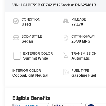
VIN:
1G1PE5SBXE7423512
Stock #:
RN625481B
CONDITION
MILEAGE
Used
77,170
BODY STYLE
CITY/HIGHWAY
Sedan
26/38 MPG
EXTERIOR COLOR
TRANSMISSION
Summit White
Automatic
INTERIOR COLOR
FUEL TYPE
Cocoa/Light Neutral
Gasoline Fuel
Eligible Benefits