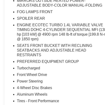
MIRRORS OUTSIDE HEATED POWER-
ADJUSTABLE BODY-COLOR MANUAL-FOLDING
FOG LAMPS FRONT
SPOILER REAR
ENGINE ECOTEC TURBO 1.4L VARIABLE VALVE
TIMING DOHC 4-CYLINDER SEQUENTIAL MFI (13
hp [103 kW] @ 4900 rpm 148 lb-ft of torque [199.8 N-
@ 1850 rpm)
SEATS FRONT BUCKET WITH RECLINING
SEATBACKS AND ADJUSTABLE HEAD
RESTRAINTS
PREFERRED EQUIPMENT GROUP
Turbocharged
Front Wheel Drive
Power Steering
4-Wheel Disc Brakes
Aluminum Wheels
Tires - Front Performance