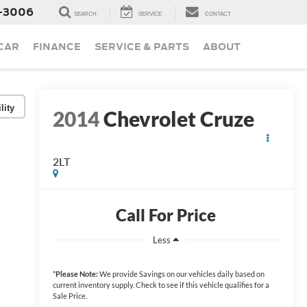
-3006
SEARCH
SERVICE
CONTACT
 CAR
FINANCE
SERVICE & PARTS
ABOUT
lity
2014
Chevrolet Cruze
2LT
Call For Price
Less
*
Please Note:
We provide Savings on our vehicles daily based on
current inventory supply. Check to see if this vehicle qualifies for a
Sale Price.