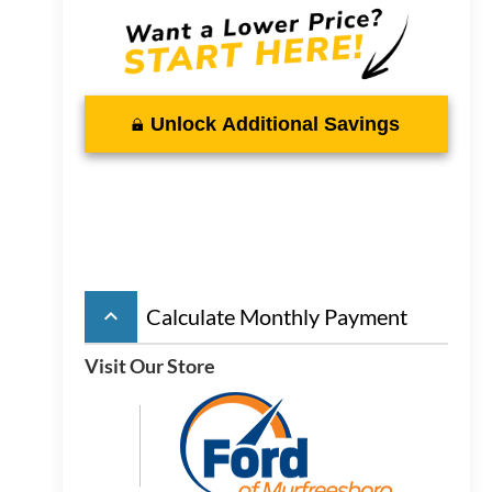
Unlock Additional Savings
keyboard_arrow_up
Calculate Monthly Payment
Visit Our Store