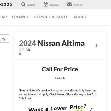
-3006
SEARCH
SERVICE
CONTACT
 CAR
FINANCE
SERVICE & PARTS
ABOUT
lity
2024
Nissan Altima
2.5 SR
Call For Price
Less
*
Please Note:
We provide Savings on our vehicles daily based on
current inventory supply. Check to see if this vehicle qualifies for a
Sale Price.