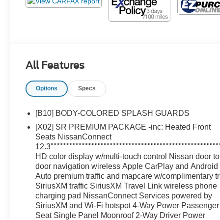
All Features
Options
Specs
[B10] BODY-COLORED SPLASH GUARDS
[X02] SR PREMIUM PACKAGE -inc: Heated Front Seats NissanConnect 12.3""""""""""""""""""""""""""""""""""""""""""""""""""""""""""""""""""""""""""""""""""""""""""""""""""""""""""""""""""""""""""""""""""""""""""""""""""""""""""""""""""""""""""""""""""""""""""""""""""""""""""""""""""""""""""""""""""""""""""""""""""""""""""""""""""""""""""""""""""""""""""""""""""""""""""""""""""""""""""""""""""""""""""""""""""""""""""""""""""""""""""""""""""""""""""""""""""""""""""""""""""""""""""""""""""""""""""""""""""""""""""""""""""""""""""""""""""""""""""""""""""""""""""""""""""""""""""""""""""""""""""""""""""""""""""""""""""""""""""""""""""""""""""""""""""""""""""""""""""""""""""""""""""""""""""""""""""""""""""""""""""""""""""""""""""""""""""""""""""""""""""""""""""""""""""""""""""""""""""""""""""""""""""""""""""""""""""""""""""""""""""""""""""""""""""""""""""""""""""""""""""""""""""""""""""""""""""""""""""""""""""""""""""""""""""""""""""""""""""""""""""""""""""""""""""""""""""""""""""""""""""""""""""""""""""""""""""""""""""""""""""""""""""""""""""""""""""""""""""""""""""""""""""""""""""""""""""""""""""""""""""""""""""""""""""""""""""""""""""""""""""""""""""""""""""""""""""""""""""""""""""""""""""""""""""""""""""""""""""""""""""""""""""""""""""""""""""""""""""""""""""""""""""""""""""""""""""""""""""""""""""""""""""""""""""""""""""""""""""""""""""""""""""""""""""""""""""""""""""""""""""""""""""""""""""""""""""""""""""""""""""""""""""""""""""""""""""""""""""""""""""""""""""""""""""""""""""""""""""""""""""""""""""""""""""""""""""""""""""""""""""""""""""""""""""""""""""""""""""""""""""""""""""""""""""""""""""""""""""""""""""""""""""""""""""""""""""""""""""""""""""""""""""""""""""""""""""""""""""""""""""""""""""""""""""""""""""""""""""""""""""""""""""""""""""""""""""""""""""""""""""""""""""""""""""""""""""""""""""""""""""""""""""""""""""""""""""""""""""""""""""""""""""""""""""""""""""""""""""""""""""""""""""""""""""""""""""""""""""""""""""""""""""""""""""""""""""""""""""""""""""""""""""""""""""""""""""""""""""""""""""""""""""""""""""""""""""""""""""""""""""""""""""""""""""""""""""""""""""""""""""""""""""""""""""""""""""""""""""""""""""""""""""""""""""""""""""""""""""""""""""""""""""""""""""""""""""""""""""""""""""""""""""""""""""""""""""""""""""""""""""""""""""""""""""""""""""""""""""""""""""""""""""""""""""""""""""""""""""""""""""""""""""""""""""""""""""""""""""""""""""""""""""""""""""""""""""""""""""""""""""""""""""""""""""""""""""""""""""""""""""""""""""""""""""""""""""""""""""""""""""""""""""""""""""""""""""""""""""""""""""""""""""""""""""""""""""""""""""""""""""""""""""""""""""""""""""""""""""""""""""""""""""""""""""""""""""""""""""""""""""""""""""""""""""""""""""""""""""""""""""""""""""""""""""""""""""""""""""""""""""""""""""""""""""""""""""""""""""""""""""""""""""""""""""""""""""""""""""""""""""""""""""""""""""""""""""""""""""""""""""""""""""""""""""""""""""""""""""""""""""""""""""""""""""""""""""""""""""""""""""""""""""""""""""""""""""""""""""""""""""""""""""""""""""""""""""""""""""""""""""""""""""""""""""""""""""""""""""""""""""""""""""""""""""""""""""""""""""""""""""""""""""""""""""""""""""""""""""""""""""""""""""""""""""""""""""""""""""""""""""""""""""""""""""""""""""""""""""""""""""""""""""""""""""""""""""""""""""""""""""""""""""""""""""""""""""""""""""""""""""""""""""""""""""""""""""""""""""""""""""""""""""""""""""""""""""""""""""""""""""""""""""""""""""""""""""""""""""""""""""""""""""""""""""""""""""""""""""""""""""""""""""""""""""""""""""""""""""""""""""""""""""""""""""""""""""""""""""""""""""""""""""""""""""""""""""""""""""""""""""""""""""""""""""""""""""""""""""""""""""""""""""""""""""""""""""""""""""""""""""""""""""""""""""""""""""""""""""""""""""""""""""""""""""""""""""""""""""""""""""""""""""""""""""""""""""""""""""""""""""""""""""""""""""""""""""""""""""""""""""""""""""""""""""""""""""""""""""""""""""""""""""""""""""""""""""""""""""""""""""""""""""""""""""""""""""""""""""""""""""""""""""""""""""""""""""""""""""""""""""""""""""""""""""""""""""""""""""""""""""""""""""""""""""""""""""""""""""""""""""""""""""""""""""""""""""""""""""""""""""""""""""""""""""""""""""""""""""""""""""""""""""""""""""""""""""""""""""""""""""""""""""""""""""""""""""""""""""""""""""""""""""""""""""""""""""""""""""""""""""""""""""""""""""""""""""""""""""""""""""""""""""""""""""""""""""""""""""""""""""""""""""""""""""""""""""""""""""""""""""""""""""""""""""""""""""""""""""""""""""""""""""""""""""""""""""""""""""""""""""""""""""""""""""""""""""""""""""""""""""""""""""""""""""""""""""""""""""""""""""""""""""""""""""""""""""""""""""""""""""""""""""""""""""""""""""""""""""""""""""""""""""""""""""""""""""""""""""""""""""""""""""""""""""""""""""""""""""""""""""""""""""""""""""""""""""""""""""""""""""""""""""""""""""""""""""""""""""""""""""""""""""""""""""""""""""""""""""""""""""""""""""""""""""""""""""""""""""""""""""""""""""""""""""""""""""""""""""""""""""""""""""""""""""""""""""""""""""""""""""""""""""""""""""""""""""""""""""""""""""""""""""""""""""""""""""""""""""""""""""""""""""""""""""""""""""""""""""""""""""""""""""""""""""""""""""""""""""""""""""""""""""""""""""""""""""""""""""""""""""""""""""""""""""""""""""""""""""""""""""""""""""""""""""""""""""""""""""""""""""""""""""""""""""""""""""""""""""""""""""""""""""""""""""""""""""""""""""""""""""""""""""""""""""""""""""""""""""""""""""""""""""""""""""""""""""""""""""""""""""""""""""""""""""""""""""""""""""""""""""""""""""""""""""""""""""""""""""""""""""""""""""""""""""""""""""""""""""""""""""""""""""""""""""""""""""""""""""""""""""""""""""""""""""""""""""""""""""""""""""""""""""""""""""""""""""""""""""""""""""""""""""""""""""""""""""""""""""""""""""""""""""""""""""""""""""""""""""""""""""""""""""""""""""""""""""""""""""""""""""""""""""""""""""""""""""""""""""""""""""""""""""""""""""""""""""""""""""""""""""""""""""""""""""""""""""""""""""""""""""""""""""""""""""""""""""""""""""""""""""""""""""""""""""""""""""""""""""""""""""""""""""""""""""""""""""""""""""""""""""""""""""""""""""""""""""""""""""""""""""""""""""""""""""""""""""""""""""""""""""""""""""""""""""""""""""""""""""""""""""""""""""""""""""""""""""""""""""""""""""""""""""""""""""""""""""""""""""""""""""""""""""""""""""""""""""""""""""""""""""""""""""""""""""""""""""""""""""""""""""""""""""""""""""""""""""""""""""""""""""""""""""""""""""""""""""""""""""""""""""""""""""""""""""""""""""""""""""""""""""""""""""""""""""""""""""""""""""""""""""""""""""""""""""""""""""""""""""""""""""""""""""""""""""""""""""""""""""""""""""""""""""""""""""""""""""""""""""""""""""""""""""""""""""""""""""""""""""""""""""""""""""""""""""""""""""""""""""""""""""""""""""""""""""""""""""""""""""""""""""""""""""""""""""""""""""""""""""""""""""""""""""""""""""""""""""""""""""""""""""""""""""""""""""""""""""""""""""""""""""""""""""""""""""""""""""""""""""""""""""""""""""""""""""""""""""""""""""""""""""""""""""""""""""""""""""""""""""""""""""""""""""""""""""""""""""""""""""""""""""""""""""""""""""""""""""""""""""""""""""""""""""""""""""""""""""""""""""""""""""""""""""""""""""""""""""""""""""""""""""""""""""""""""""""""""""""""""""""""""""""""""""""""""""""""""""""""""""""""""""""""""""""""""""""""""""""""""""""""""""""""""""""""""""""""""""""""""""""""""""""""""""""""""""""""""""""""""""""""""""""""""""""""""""""""""""""""""""""""""""""""""""""""""""""""""""""""""""""""""""""""""""""""""""""""""""""""""""""""""""""""""""""""""""""""""""""""""""""""""""""""""""""""""""""""""""""""""""""""""""""""""""""""""""""""""""""""""""""""""""""""""""""""""""""""""""""""""""""""""""""""""""""""""""""""""""""""""""""""""""""""""""""""""""""""""""""""""""""""""""""""""""""""""""""""""""""""""""""""""""""""""""""""""""""""""""""""""""""""""""""""""""""""""""""""""""""""""""""""""""""""""""""""""""""""""""""""""""""""""""""""""""""""""""""""""""""""""""""""""""""""""""""""""""""""""""""""""""""""""""""""""""""""""""""""""""""""""""""""""""""""""""""""""""""""""""""""""""""""""""""""""""""""""""""""""""""""""""""""""""""""""""""""""""""""""""""""""""""""""""""""""""""""""""""""""""""""""""""""""""""""""""""""""""""""""""""""""""""""""""""""""""""""""""""""""""""""""""""""""""""""""""""""""""""""""""""""""""""""""""""""""""""""""""""""""""""""""""""""""""""""""""""""""""""""""""""""""""""""""""""""""""""""""""""""""""""""""""""""""""""""""""""""""""""""""""""""""""""""""""""""""""""""""""""""""""""""""""""""""""""""""""""""""""""""""""""""""""""""""""""""""""""""""""""""""""""""""""""""""""""""""""""""""""""""""""""""""""""""""""""""""""""""""""""""""""""""""""""""""""""""""""""""""""""""""""""""""""""""""""""""""""""""""""""""""""""""""""""""""""""""""""""""""""""""""""""""""""""""""""""""""""""""""""""""""""""""""""""""""""""""""""""""""""""""""""""""""""""""""""""""""""""""""""""""""""""""""""""""""""""""""""""""""""""""""""""""""""""""""""""""""""""""""""""""""""""""""""""""""""""""""""""""""""""""""""""""""""""""""""""""""""""""""""""""""""""""""""""""""""""""""""""""""""""""""""""""""""""""""""""""""""""""""""""""""""""""""""""""""""""""""""""""""""""""""""""""""""""""""""""""""""""""""""""""""""""""""""""""""""""""""""""""""""""""""""""""""""""""""""""""""""""""""""""""""""""""""""""""""""""""""""""""""""""""""""""""""""""""""""""""""""""""""""""""""""""""""""""""""""""""""""""""""""""""""""""""""""""""""""""""""""""""""""""""""""""""""""""""""""""""""""""""""""""""""""""""""""""""""""""""""""""""""""""""""""""""""""""""""""""""""""""""""""""""""""""""""""""""""""""""""""""""""""""""""""""""""""""""""""""""""""""""""""""""""""""""""""""""""""""""""""""""""""""""""""""""""""""""""""""""""""""""""""""""""""""""""""""""""""""""""""""""""""""""""""""""""""""""""""""""""""""""""""""""""""""""""""""""""""""""""""""""""""""""""""""""""""""""""""""""""""""""""""""""""""""""""""""""""""""""""""""""""""""""""""""""""""""""""""""""""""""""""""""""""""""""""""""""""""""""""""""""""""""""""""""""""""""""""""""""""""""""""""""""""""""""""""""""""""""""""""""""""""""""""""""""""""""""""""""""""""""
HD color display w/multi-touch control Nissan door to
door navigation wireless Apple CarPlay and Android
Auto premium traffic and mapcare w/complimentary tr
SiriusXM traffic SiriusXM Travel Link wireless phone
charging pad NissanConnect Services powered by
SiriusXM and Wi-Fi hotspot 4-Way Power Passenger
Seat Single Panel Moonroof 2-Way Driver Power