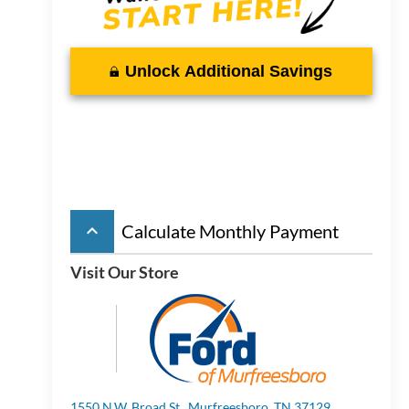
Unlock Additional Savings
keyboard_arrow_up
Calculate Monthly Payment
Visit Our Store
1550 N.W. Broad St., Murfreesboro, TN 37129