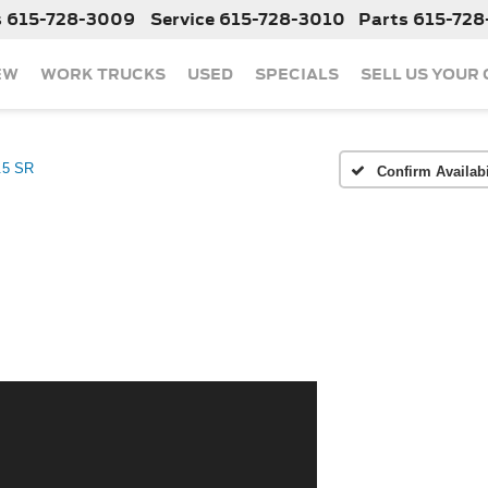
s
615-728-3009
Service
615-728-3010
Parts
615-728
EW
WORK TRUCKS
USED
SPECIALS
SELL US YOUR
.5 SR
Confirm Availabi