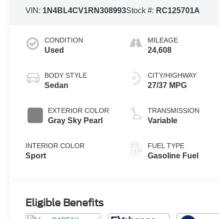
VIN:
1N4BL4CV1RN308993
Stock #:
RC125701A
CONDITION
MILEAGE
Used
24,608
BODY STYLE
CITY/HIGHWAY
Sedan
27/37 MPG
EXTERIOR COLOR
TRANSMISSION
Gray Sky Pearl
Variable
INTERIOR COLOR
FUEL TYPE
Sport
Gasoline Fuel
Eligible Benefits